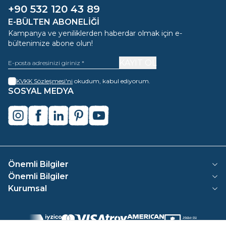
+90 532 120 43 89
E-BÜLTEN ABONELIĞI
Kampanya ve yeniliklerden haberdar olmak için e-
bültenimize abone olun!
KAYIT OL
KVKK Sözleşmesi'ni
okudum, kabul ediyorum.
SOSYAL MEDYA
instagram
facebook
linkedin
pinterest
youtube
Önemli Bilgiler
Önemli Bilgiler
Kurumsal