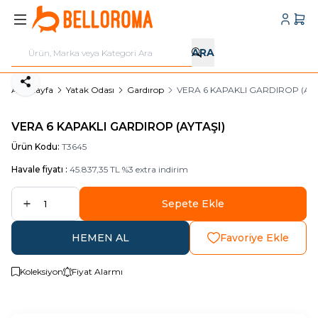
Hesabı
Sepe
ARA
Paylaş
Ana Sayfa
Yatak Odası
Gardırop
VERA 6 KAPAKLI GARDIROP (AYT
VERA 6 KAPAKLI GARDIROP (AYTAŞI)
Ürün Kodu:
T3645
Havale fiyatı :
45.837,35
TL
%
3
extra indirim
Sepete Ekle
HEMEN AL
Favoriye Ekle
Koleksiyon
Fiyat Alarmı