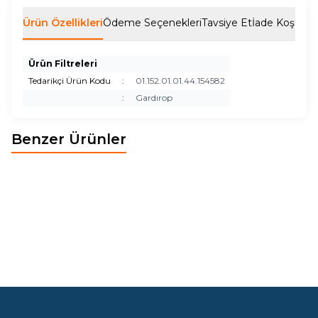
Ürün Özellikleri
Ödeme Seçenekleri
Tavsiye Et
İade Koşulları
Ürün Filtreleri
Tedarikçi Ürün Kodu
:
01.152.01.01.44.154582
:
Gardırop
Benzer Ürünler
BOHEM GARDIROP 6 KAPAKLI
BOHEM GARDIROP 5 KAPAKLI
Yeni
Yeni
50.836,50
TL
40.815,50
TL