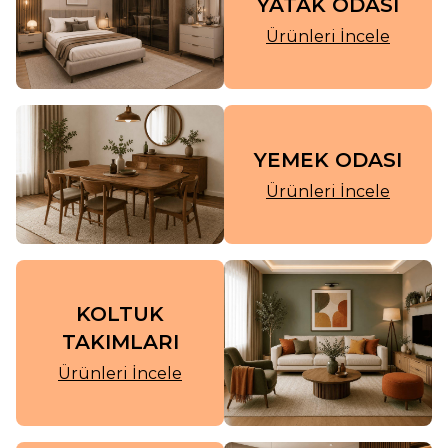
YATAK ODASI
Ürünleri İncele
YEMEK ODASI
Ürünleri İncele
KOLTUK
TAKIMLARI
Ürünleri İncele