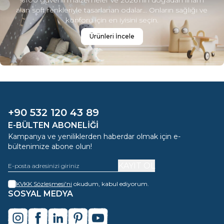
%100 güvenli malzemeler ve 2026'nın doğadan ilham
alan soft renkleriyle tasarlanan odalar... Onların sağlığı ve
konforu için en iyisini seçin.
Ürünleri İncele
+90 532 120 43 89
E-BÜLTEN ABONELIĞI
Kampanya ve yeniliklerden haberdar olmak için e-
bültenimize abone olun!
KAYIT OL
KVKK Sözleşmesi'ni
okudum, kabul ediyorum.
SOSYAL MEDYA
instagram
facebook
linkedin
pinterest
youtube