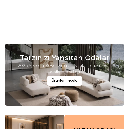
LİZA YATAK ODASI TAKIMI
POLO YATAK ODASI TAKIMI
Yeni
Yeni
2.170,53
EUR
1.414,89
EUR
Tarzınızı Yansıtan Odalar
2026 Sezonu Köşe koltuk Takımlarında En Yeni
Trendleri Yakalayın..
Ürünleri İncele