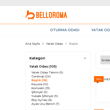
OTURMA ODASI
YATAK OD
Ana Sayfa
Yatak Odası
Başlık
Kategori
Yatak Odası
(105)
Yatak Odası Takımı
(9)
Gardırop
(24)
Yeni
BOHEM
Başlık
(18)
Karyola
(10)
Komodin
(13)
Şifonyer
(9)
Yüksek Şifonyer
(9)
Boy Aynası
(6)
Ayak Ucu Bench
(7)