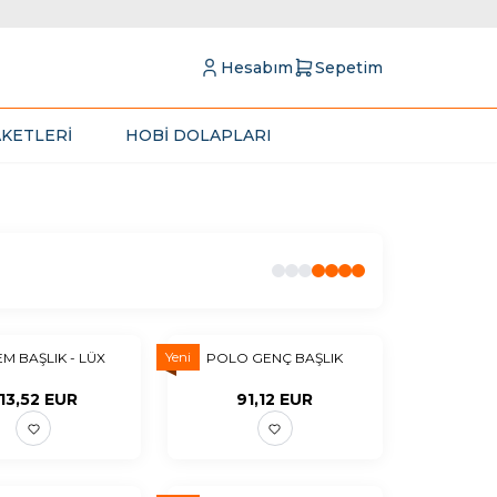
Hesabım
Sepetim
KETLERİ
HOBİ DOLAPLARI
Yeni
M BAŞLIK - LÜX
POLO GENÇ BAŞLIK
13,52
EUR
91,12
EUR