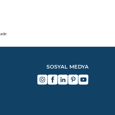
dır.
SOSYAL MEDYA
instagram
facebook
linkedin
pinterest
youtube