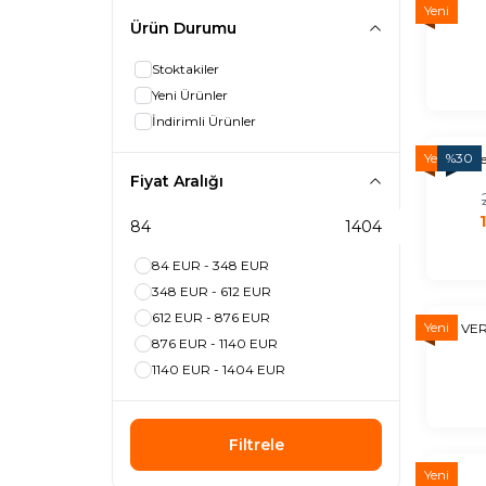
Yeni
Ürün Durumu
Stoktakiler
Yeni Ürünler
İndirimli Ürünler
Yeni
%
30
t
Fiyat Aralığı
84 EUR - 348 EUR
348 EUR - 612 EUR
612 EUR - 876 EUR
Yeni
VER
876 EUR - 1140 EUR
1140 EUR - 1404 EUR
Filtrele
Yeni