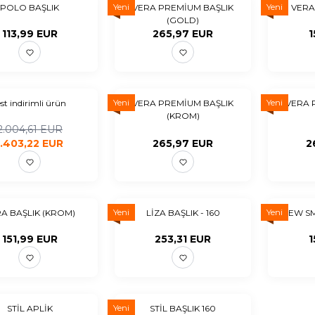
Yeni
Yeni
POLO BAŞLIK
VERA PREMİUM BAŞLIK
VERA
(GOLD)
113,99
EUR
265,97
EUR
1
Yeni
Yeni
est indirimli ürün
VERA PREMİUM BAŞLIK
VERA 
(KROM)
2.004,61
EUR
1.403,22
EUR
265,97
EUR
2
Yeni
Yeni
A BAŞLIK (KROM)
LİZA BAŞLIK - 160
NEW SM
151,99
EUR
253,31
EUR
1
Yeni
STİL APLİK
STİL BAŞLIK 160