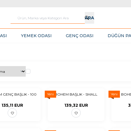
ARA
ASI
YEMEK ODASI
GENÇ ODASI
DÜĞÜN PA
Yeni
Yeni
 GENÇ BAŞLIK - 100
BOHEM BAŞLIK - SMALL
BOHE
135,11
EUR
139,32
EUR
3