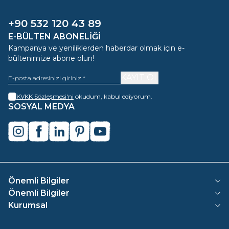
+90 532 120 43 89
E-BÜLTEN ABONELIĞI
Kampanya ve yeniliklerden haberdar olmak için e-
bültenimize abone olun!
KAYIT OL
KVKK Sözleşmesi'ni
okudum, kabul ediyorum.
SOSYAL MEDYA
instagram
facebook
linkedin
pinterest
youtube
Önemli Bilgiler
Önemli Bilgiler
Kurumsal