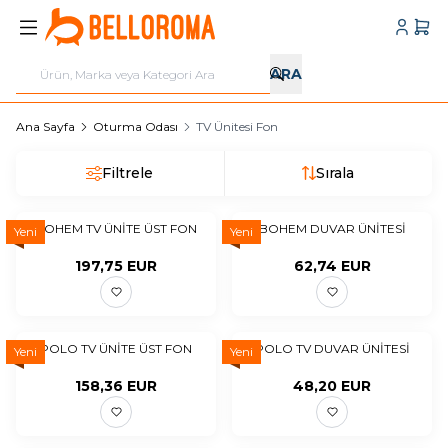
Hesabı
Sepe
ARA
Ana Sayfa
Oturma Odası
TV Ünitesi Fon
Filtrele
Sırala
BOHEM TV ÜNİTE ÜST FON
BOHEM DUVAR ÜNİTESİ
Yeni
Yeni
197,75
EUR
62,74
EUR
POLO TV ÜNİTE ÜST FON
POLO TV DUVAR ÜNİTESİ
Yeni
Yeni
158,36
EUR
48,20
EUR