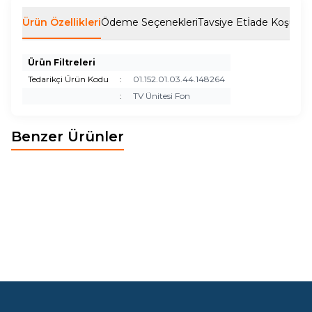
Ürün Özellikleri
Ödeme Seçenekleri
Tavsiye Et
İade Koşulları
Ürün Filtreleri
Tedarikçi Ürün Kodu
:
01.152.01.03.44.148264
:
TV Ünitesi Fon
Benzer Ürünler
BOHEM TV ÜNİTE ÜST FON
BOHEM DUVAR ÜNİTESİ
Yeni
Yeni
10.851,50
TL
3.443,00
TL