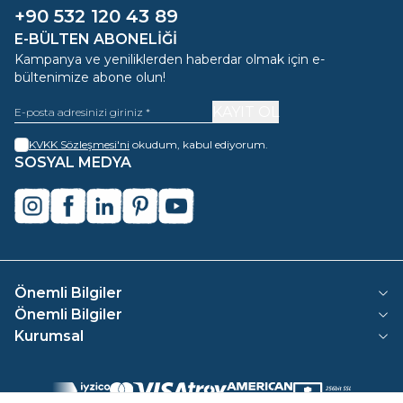
+90 532 120 43 89
E-BÜLTEN ABONELIĞI
Kampanya ve yeniliklerden haberdar olmak için e-
bültenimize abone olun!
KAYIT OL
KVKK Sözleşmesi'ni
okudum, kabul ediyorum.
SOSYAL MEDYA
instagram
facebook
linkedin
pinterest
youtube
Önemli Bilgiler
Önemli Bilgiler
Kurumsal