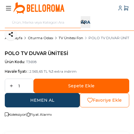
Hesabı
Sepe
ARA
Paylaş
Ana Sayfa
Oturma Odası
TV Ünitesi Fon
POLO TV DUVAR ÜNİTES
POLO TV DUVAR ÜNİTESİ
Ürün Kodu:
T3698
Havale fiyatı :
2.565,65
TL
%
3
extra indirim
Sepete Ekle
HEMEN AL
Favoriye Ekle
Koleksiyon
Fiyat Alarmı