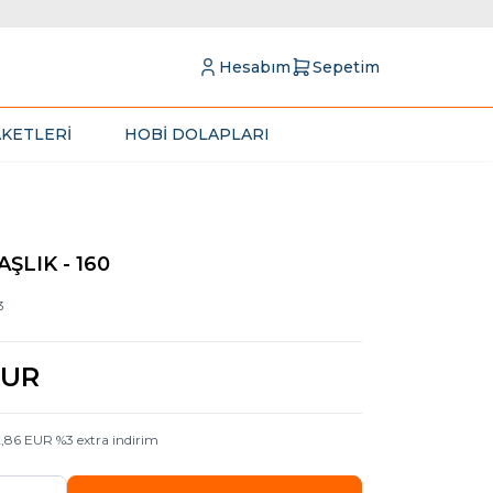
Hesabım
Sepetim
KETLERİ
HOBİ DOLAPLARI
ŞLIK - 160
3
UR
2,86
EUR
%
3
extra indirim