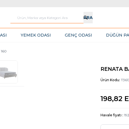
ARA
ASI
YEMEK ODASI
GENÇ ODASI
DÜĞÜN PA
 160
RENATA BA
Ürün Kodu:
T361
198,82
E
Havale fiyatı :
19