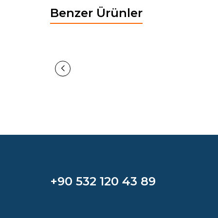
Benzer Ürünler
Yeni
Yeni
BOHEM GENÇ BAŞLIK - 100
135,11
EUR
+90 532 120 43 89