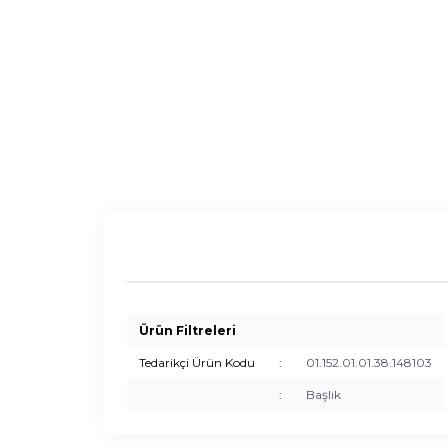
Ürün Filtreleri
Tedarikçi Ürün Kodu
:
01.152.01.01.38.148103
:
Başlık