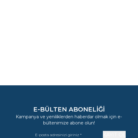
Yeni
BOHEM BAŞLIK - SMALL
BOHEM BAŞLIK 
139,32
EUR
313,52
EU
E-BÜLTEN ABONELIĞI
Kampanya ve yeniliklerden haberdar olmak için e-
bültenimize abone olun!
KAYIT OL