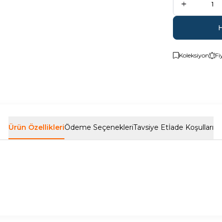
Koleksiyon
Fi
Ürün Özellikleri
Ödeme Seçenekleri
Tavsiye Et
İade Koşulları