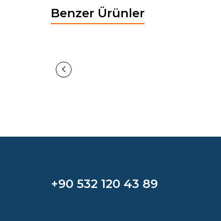
Benzer Ürünler
Yeni
Yeni
BOHEM GARDIROP 6 KAPAKLI
50.836,50
TL
+90 532 120 43 89