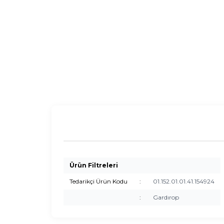
Ürün Filtreleri
Tedarikçi Ürün Kodu
:
01.152.01.01.41.154924
:
Gardırop