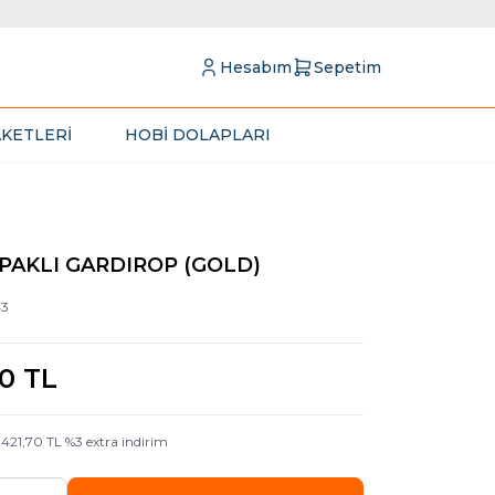
Hesabım
Sepetim
KETLERİ
HOBİ DOLAPLARI
APAKLI GARDIROP (GOLD)
43
00
TL
.421,70
TL
%
3
extra indirim