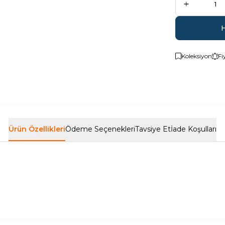
Koleksiyon
Fi
Ürün Özellikleri
Ödeme Seçenekleri
Tavsiye Et
İade Koşulları