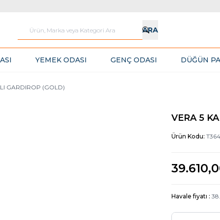
ARA
ASI
YEMEK ODASI
GENÇ ODASI
DÜĞÜN PA
LI GARDIROP (GOLD)
VERA 5 K
Ürün Kodu:
T36
39.610,
Havale fiyatı :
38