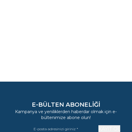
Yeni
BOHEM GARDIROP 5 KAPAKLI
BOHEM AYNALI GARDIRO
40.815,50
TL
43.571,00
E-BÜLTEN ABONELIĞI
Kampanya ve yeniliklerden haberdar olmak için e-
bültenimize abone olun!
KAYIT OL