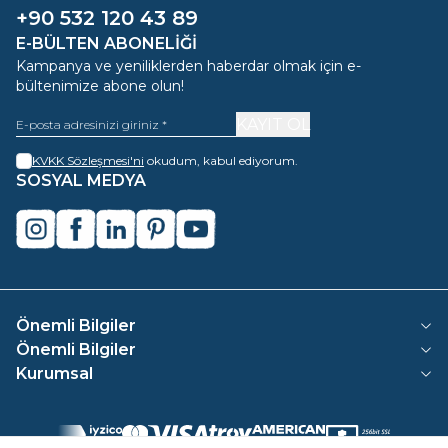
+90 532 120 43 89
E-BÜLTEN ABONELIĞI
Kampanya ve yeniliklerden haberdar olmak için e-
bültenimize abone olun!
KAYIT OL
KVKK Sözleşmesi'ni
okudum, kabul ediyorum.
SOSYAL MEDYA
instagram
facebook
linkedin
pinterest
youtube
Önemli Bilgiler
Önemli Bilgiler
Kurumsal