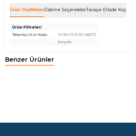
Ürün Özellikleri
Ödeme Seçenekleri
Tavsiye Et
İade Koşulları
Ürün Filtreleri
Tedarikçi Ürün Kodu
:
01.152.01.01.39.148272
:
Karyola
Benzer Ürünler
BOHEM BAZALI KARYOLA
VERA PREMİUM BAZALI
Yeni
Yeni
KARYOLA (GOLD)
466,67
EUR
398,83
EUR