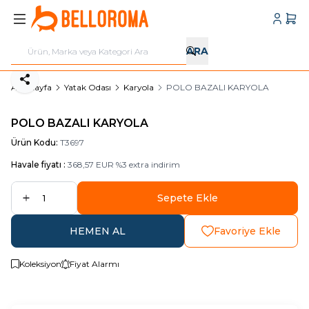
Hesabı
Sepe
ARA
Paylaş
Ana Sayfa
Yatak Odası
Karyola
POLO BAZALI KARYOLA
POLO BAZALI KARYOLA
Ürün Kodu:
T3697
Havale fiyatı :
368,57
EUR
%
3
extra indirim
Sepete Ekle
HEMEN AL
Favoriye Ekle
Koleksiyon
Fiyat Alarmı