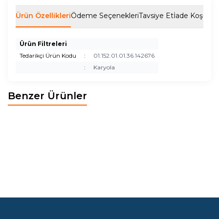
Ürün Özellikleri
Ödeme Seçenekleri
Tavsiye Et
İade Koşulları
Ürün Filtreleri
Tedarikçi Ürün Kodu
:
01.152.01.01.36.142676
:
Karyola
Benzer Ürünler
POLO BAZALI KARYOLA
VERA PREMİUM BAZALI
Yeni
Yeni
KARYOLA (GOLD)
379,96
EUR
398,83
EUR