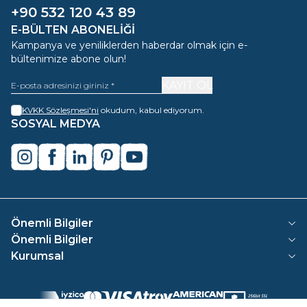
+90 532 120 43 89
E-BÜLTEN ABONELIĞI
Kampanya ve yeniliklerden haberdar olmak için e-
bültenimize abone olun!
KAYIT OL
KVKK Sözleşmesi'ni
okudum, kabul ediyorum.
SOSYAL MEDYA
instagram
facebook
linkedin
pinterest
youtube
Önemli Bilgiler
Önemli Bilgiler
Kurumsal