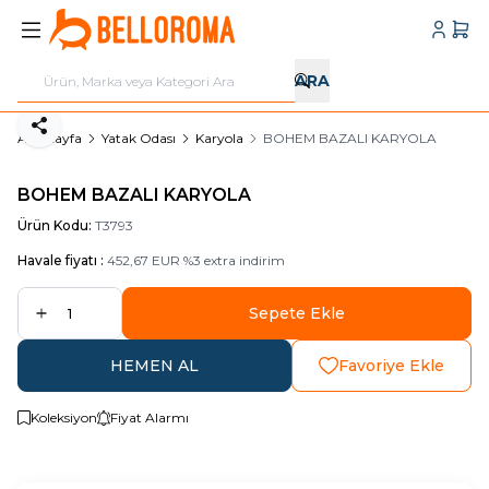
Hesabı
Sepe
ARA
Paylaş
Ana Sayfa
Yatak Odası
Karyola
BOHEM BAZALI KARYOLA
BOHEM BAZALI KARYOLA
Ürün Kodu:
T3793
Havale fiyatı :
452,67
EUR
%
3
extra indirim
Sepete Ekle
HEMEN AL
Favoriye Ekle
Koleksiyon
Fiyat Alarmı