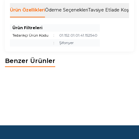
Ürün Özellikleri
Ödeme Seçenekleri
Tavsiye Et
İade Koşulları
Ürün Filtreleri
Tedarikçi Ürün Kodu
:
01.152.01.01.41.152540
:
Şifonyer
Benzer Ürünler
BOHEM ŞİFONYER
POLO ŞİFONYER
Yeni
Yeni
295,38
EUR
171,03
EUR