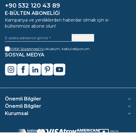
+90 532 120 43 89
E-BÜLTEN ABONELIĞI
Kampanya ve yeniliklerden haberdar olmak için e-
bültenimize abone olun!
KAYIT OL
KVKK Sözleşmesi'ni
okudum, kabul ediyorum.
SOSYAL MEDYA
instagram
facebook
linkedin
pinterest
youtube
Önemli Bilgiler
Önemli Bilgiler
Kurumsal