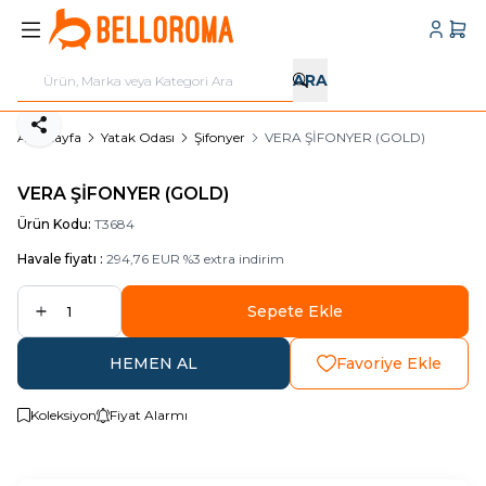
Hesabı
Sepe
ARA
Paylaş
Ana Sayfa
Yatak Odası
Şifonyer
VERA ŞİFONYER (GOLD)
VERA ŞİFONYER (GOLD)
Ürün Kodu:
T3684
Havale fiyatı :
294,76
EUR
%
3
extra indirim
Sepete Ekle
HEMEN AL
Favoriye Ekle
Koleksiyon
Fiyat Alarmı