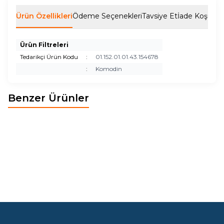
Ürün Özellikleri
Ödeme Seçenekleri
Tavsiye Et
İade Koşulları
Ürün Filtreleri
Tedarikçi Ürün Kodu
:
01.152.01.01.43.154678
:
Komodin
Benzer Ürünler
BOHEM KOMODİN
POLO KOMODİN
Yeni
Yeni
87,70
EUR
58,32
EUR