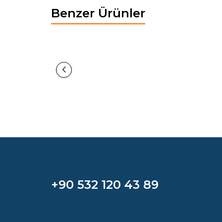
Benzer Ürünler
Yeni
Yeni
BOHEM BENÇ
139,32
EUR
+90 532 120 43 89