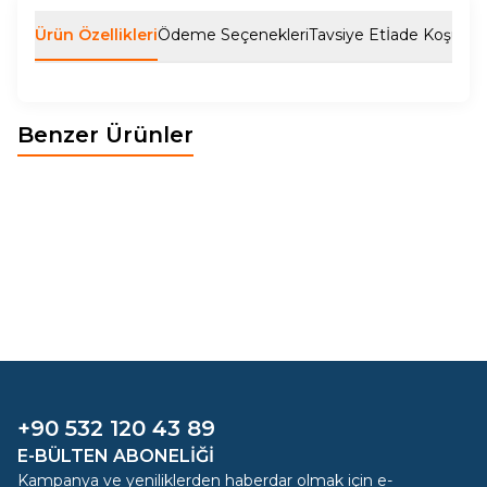
Ürün Özellikleri
Ödeme Seçenekleri
Tavsiye Et
İade Koşulları
Benzer Ürünler
LİZA YATAK ODASI TAKIMI
POLO YATAK ODASI TAKIMI
Yeni
Yeni
119.105,00
TL
77.640,00
TL
+90 532 120 43 89
E-BÜLTEN ABONELIĞI
Kampanya ve yeniliklerden haberdar olmak için e-