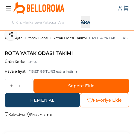
Hesabı
Sepe
ARA
Paylaş
Ana Sayfa
Yatak Odası
Yatak Odası Takımı
ROTA YATAK ODASI TA
ROTA YATAK ODASI TAKIMI
Ürün Kodu:
T3854
Havale fiyatı :
115.531,85
TL
%
3
extra indirim
Sepete Ekle
HEMEN AL
Favoriye Ekle
Koleksiyon
Fiyat Alarmı