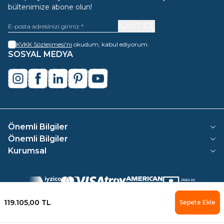
bültenimize abone olun!
KAYIT OL
KVKK Sözleşmesi'ni
okudum, kabul ediyorum.
SOSYAL MEDYA
instagram
facebook
linkedin
pinterest
youtube
Önemli Bilgiler
Önemli Bilgiler
Kurumsal
119.105,00
TL
Sepete Ekle