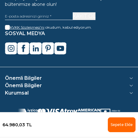
bültenimize abone olun!
KAYIT OL
KVKK Sözleşmesi'ni
okudum, kabul ediyorum.
SOSYAL MEDYA
instagram
facebook
linkedin
pinterest
youtube
Önemli Bilgiler
Önemli Bilgiler
Kurumsal
64.980,03
TL
Sepete Ekle