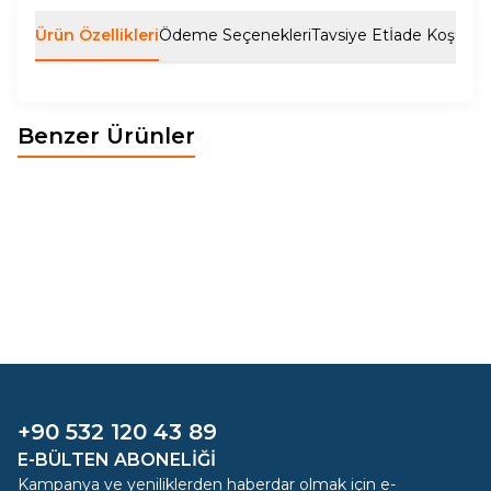
Ürün Özellikleri
Ödeme Seçenekleri
Tavsiye Et
İade Koşulları
Benzer Ürünler
LİZA YEMEK ODASI TAKIMI
POLO YEMEK ODASI TAKIMI
Yeni
Yeni
70.959,98
TL
56.235,01
TL
+90 532 120 43 89
E-BÜLTEN ABONELIĞI
Kampanya ve yeniliklerden haberdar olmak için e-