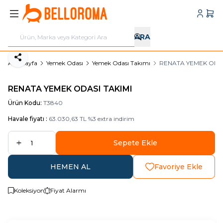
Hesabı
Sepe
ARA
Paylaş
Ana Sayfa
Yemek Odası
Yemek Odası Takımı
RENATA YEMEK ODAS
RENATA YEMEK ODASI TAKIMI
Ürün Kodu:
T3840
Havale fiyatı :
63.030,63
TL
%
3
extra indirim
Sepete Ekle
HEMEN AL
Favoriye Ekle
Koleksiyon
Fiyat Alarmı