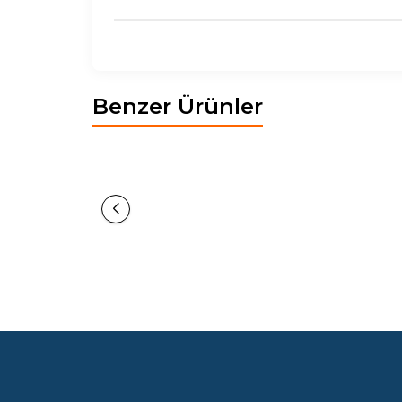
Benzer Ürünler
Yeni
Yeni
POLYA KÖŞE KOLTUK TAKIMI V6
1.356,30
EUR