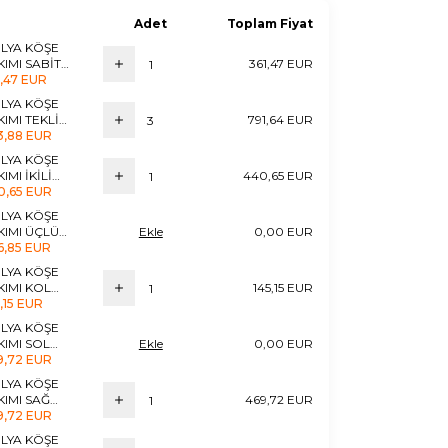
Adet
Toplam Fiyat
LYA KÖŞE
KIMI SABİT
361,47 EUR
ŞE MODÜLÜ
1,47 EUR
LYA KÖŞE
KIMI TEKLİ
791,64 EUR
DÜLÜ
3,88 EUR
LYA KÖŞE
IMI İKİLİ
440,65 EUR
DÜLÜ
0,65 EUR
LYA KÖŞE
KIMI ÜÇLÜ
Ekle
0,00 EUR
DÜLÜ
6,85 EUR
LYA KÖŞE
KIMI KOL
145,15 EUR
DÜLÜ
,15 EUR
LYA KÖŞE
KIMI SOL
Ekle
0,00 EUR
NLENME
9,72 EUR
DÜLÜ
LYA KÖŞE
KIMI SAĞ
469,72 EUR
NLENME
9,72 EUR
DÜLÜ
LYA KÖŞE