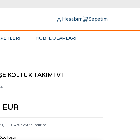
Hesabım
Sepetim
KETLERİ
HOBİ DOLAPLARI
ŞE KOLTUK TAKIMI V1
94
9
EUR
51,16
EUR
%
3
extra indirim
Özelleştir