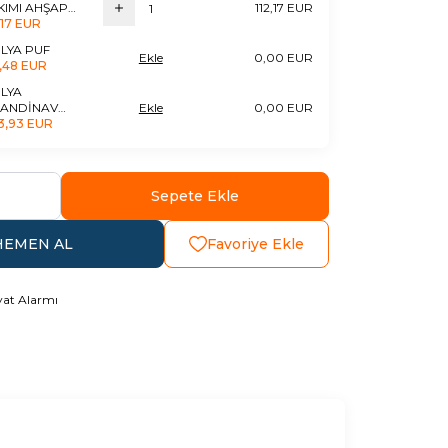
KIMI AHŞAP
112,17 EUR
HPA MODÜLÜ
,17 EUR
POLYA PUF
Ekle
0,00 EUR
7,48 EUR
LYA
KANDİNAV
Ekle
0,00 EUR
KLİ BERJER
3,93 EUR
Sepete Ekle
HEMEN AL
Favoriye Ekle
yat Alarmı