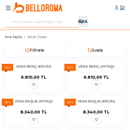
Hesabı
Sepe
ARA
Ana Sayfa
Yatak Odası
Filtrele
Sırala
VERA BENÇ (KROM)
VERA BENÇ (AYTAŞI)
Yeni
Yeni
6.810,00
TL
6.810,00
TL
VERA BAŞLIK (AYTAŞI)
VERA BAŞLIK (KROM)
Yeni
Yeni
8.340,00
TL
8.340,00
TL