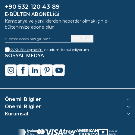
+90 532 120 43 89
E-BÜLTEN ABONELIĞI
Kampanya ve yeniliklerden haberdar olmak için e-
bültenimize abone olun!
KAYIT OL
KVKK Sözleşmesi'ni
okudum, kabul ediyorum.
SOSYAL MEDYA
instagram
facebook
linkedin
pinterest
youtube
Önemli Bilgiler
Önemli Bilgiler
Kurumsal